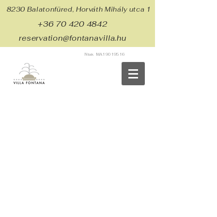
8230 Balatonfüred, Horváth Mihály utca 1
+36 70 420 4842
reservation@fontanavilla.hu
Ntak MA19019516