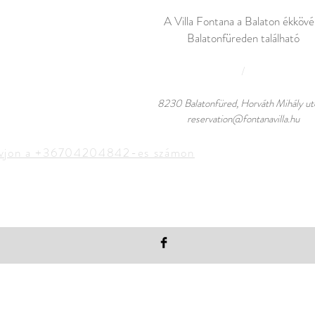
A Villa Fontana a Balaton ékkövé
Balatonfüreden található
/
8230 Balatonfüred, Horváth Mihály ut
reservation@fontanavilla.hu
ívjon a +36704204842-es számon