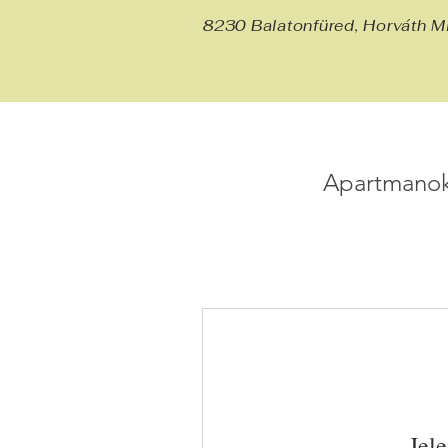
8230 Balatonfüred, Horváth M
Apartmanok
Jel