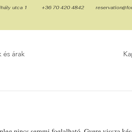
ihály utca 1
+36 70 420 4842
reservation@fon
 és árak
Ka
enleg nincs semmi foglalható. Gyere vissza kés